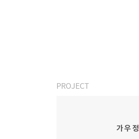
TOWOOJ
PROJECT
가우정